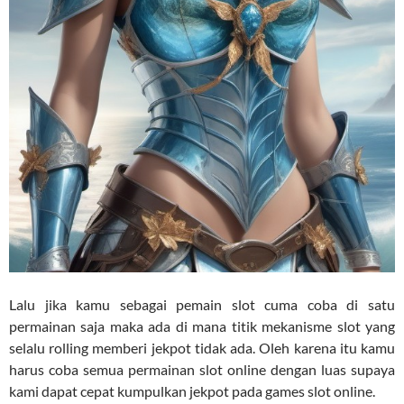
Lalu jika kamu sebagai pemain slot cuma coba di satu
permainan saja maka ada di mana titik mekanisme slot yang
selalu rolling memberi jekpot tidak ada. Oleh karena itu kamu
harus coba semua permainan slot online dengan luas supaya
kami dapat cepat kumpulkan jekpot pada games slot online.