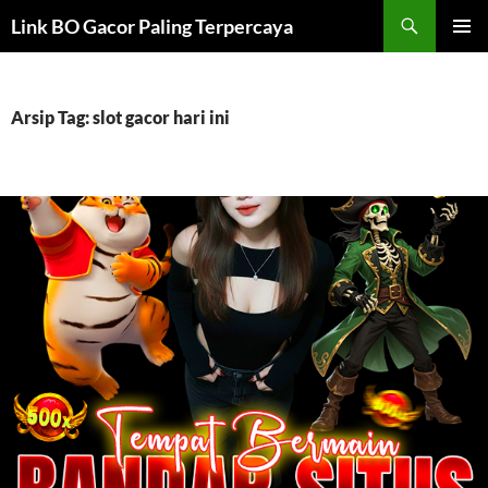
Langsung
Cari
Link BO Gacor Paling Terpercaya
ke
MENU
isi
UTAMA
Arsip Tag: slot gacor hari ini