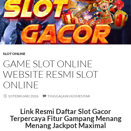
SLOT ONLINE
GAME SLOT ONLINE
WEBSITE RESMI SLOT
ONLINE
10 FEBRUARI 2026
TINGGALKAN KOMENTAR
Link Resmi Daftar Slot Gacor
Terpercaya Fitur Gampang Menang
Menang Jackpot Maximal