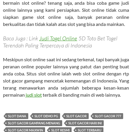
bermain slot online? tenang saja, anda bisa coba game judi
online lainnya yang kami persiapkan. Slot online tidak cuma
siapkan game slot online saja, banyak peranan online
berkualitas dan tidak kalah atas slot yang bisa anda mainkan.
Baca Juga : Link
Judi Togel Online
5D Toto Bet Togel
Terendah Paling Terpercaya di Indonesia
Meskipun slot online saat ini sedang terkenal, tapi banyak juga
peranan online populer lainnya yang patut dan penting buat
anda coba. Situs slot online ialah web slot online dengan rtp
slot gacor gampang mencetak kemenangan di Indonesia. Yang
terang menawarkan anda sejumlah beberapa kesan-kesan
permainan
judi slot
terbaik di banding main di web lainnya.
SLOT DANA
SLOT DEMO PG
SLOT GACOR
SLOT GACOR 777
SLOT GACOR GAMPANG MENANG
SLOT GACOR HARI INI
SLOT GACOR MAXWIN
SLOT RESMI
SLOT TERBARU