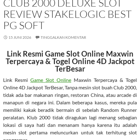
CLUB 2000 DELUXE SLOT
REVIEW STAKELOGIC BEST
PG SOFT
15 JUNI 2026
TINGGALKAN KOMENTAR
Link Resmi Game Slot Online Maxwin
Terpercaya & Togel Online 4D Jackpot
TerBesar
Link Resmi
Game Slot Online
Maxwin Terpercaya & Togel
Online 4D Jackpot TerBesar, Tanpa mesin slot buah Club 2000,
tidak ada bar makanan ringan, restoran China, atau arcade di
manapun di negara ini. Dalam beberapa kasus, mereka pula
memiliki kakak beradik bermain di sebelah Random Runner
peralatan. Klub 2000 tidak diragukan lagi menang sebagian
lokasi di saya hati dan menanam hanya karena itu adalah
mesin slot pertama meluncurkan untuk tak terhitung slot
penggemar.