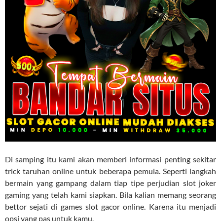
Di samping itu kami akan memberi informasi penting sekitar
trick taruhan online untuk beberapa pemula. Seperti langkah
bermain yang gampang dalam tiap tipe perjudian slot joker
gaming yang telah kami siapkan. Bila kalian memang seorang
bettor sejati di games slot gacor online. Karena itu menjadi
opsi yang pas untuk kamu.