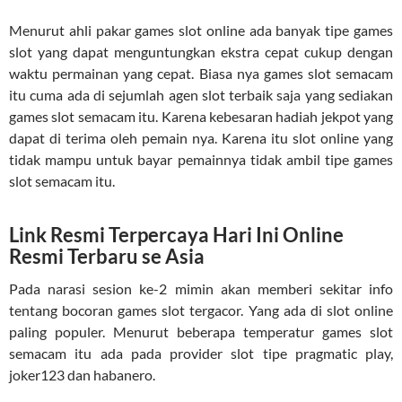
Menurut ahli pakar games slot online ada banyak tipe games
slot yang dapat menguntungkan ekstra cepat cukup dengan
waktu permainan yang cepat. Biasa nya games slot semacam
itu cuma ada di sejumlah agen slot terbaik saja yang sediakan
games slot semacam itu. Karena kebesaran hadiah jekpot yang
dapat di terima oleh pemain nya. Karena itu slot online yang
tidak mampu untuk bayar pemainnya tidak ambil tipe games
slot semacam itu.
Link Resmi Terpercaya Hari Ini Online
Resmi Terbaru se Asia
Pada narasi sesion ke-2 mimin akan memberi sekitar info
tentang bocoran games slot tergacor. Yang ada di slot online
paling populer. Menurut beberapa temperatur games slot
semacam itu ada pada provider slot tipe pragmatic play,
joker123 dan habanero.