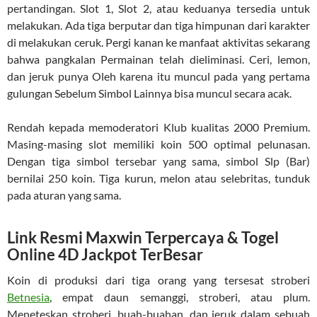
pertandingan. Slot 1, Slot 2, atau keduanya tersedia untuk
melakukan. Ada tiga berputar dan tiga himpunan dari karakter
di melakukan ceruk. Pergi kanan ke manfaat aktivitas sekarang
bahwa pangkalan Permainan telah dieliminasi. Ceri, lemon,
dan jeruk punya Oleh karena itu muncul pada yang pertama
gulungan Sebelum Simbol Lainnya bisa muncul secara acak.
Rendah kepada memoderatori Klub kualitas 2000 Premium.
Masing-masing slot memiliki koin 500 optimal pelunasan.
Dengan tiga simbol tersebar yang sama, simbol Slp (Bar)
bernilai 250 koin. Tiga kurun, melon atau selebritas, tunduk
pada aturan yang sama.
Link Resmi Maxwin Terpercaya & Togel
Online 4D Jackpot TerBesar
Koin di produksi dari tiga orang yang tersesat stroberi
Betnesia
, empat daun semanggi, stroberi, atau plum.
Meneteskan stroberi, buah-buahan, dan jeruk dalam sebuah