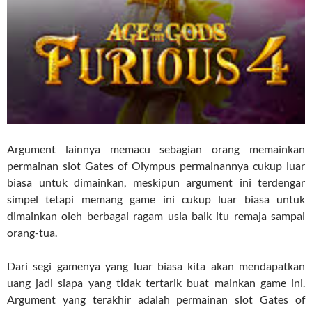
Argument lainnya memacu sebagian orang memainkan
permainan slot Gates of Olympus permainannya cukup luar
biasa untuk dimainkan, meskipun argument ini terdengar
simpel tetapi memang game ini cukup luar biasa untuk
dimainkan oleh berbagai ragam usia baik itu remaja sampai
orang-tua.
Dari segi gamenya yang luar biasa kita akan mendapatkan
uang jadi siapa yang tidak tertarik buat mainkan game ini.
Argument yang terakhir adalah permainan slot Gates of