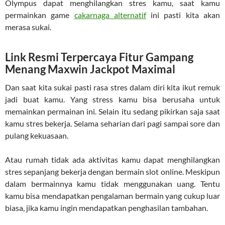
Olympus dapat menghilangkan stres kamu, saat kamu
permainkan game
cakarnaga alternatif
ini pasti kita akan
merasa sukai.
Link Resmi Terpercaya Fitur Gampang
Menang Maxwin Jackpot Maximal
Dan saat kita sukai pasti rasa stres dalam diri kita ikut remuk
jadi buat kamu. Yang stress kamu bisa berusaha untuk
memainkan permainan ini. Selain itu sedang pikirkan saja saat
kamu stres bekerja. Selama seharian dari pagi sampai sore dan
pulang kekuasaan.
Atau rumah tidak ada aktivitas kamu dapat menghilangkan
stres sepanjang bekerja dengan bermain slot online. Meskipun
dalam bermainnya kamu tidak menggunakan uang. Tentu
kamu bisa mendapatkan pengalaman bermain yang cukup luar
biasa, jika kamu ingin mendapatkan penghasilan tambahan.