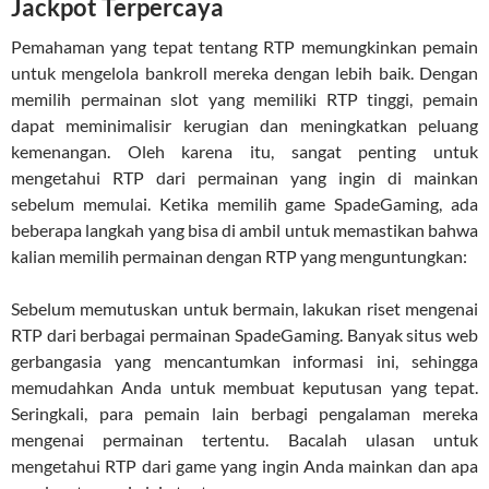
Jackpot Terpercaya
Pemahaman yang tepat tentang RTP memungkinkan pemain
untuk mengelola bankroll mereka dengan lebih baik. Dengan
memilih permainan slot yang memiliki RTP tinggi, pemain
dapat meminimalisir kerugian dan meningkatkan peluang
kemenangan. Oleh karena itu, sangat penting untuk
mengetahui RTP dari permainan yang ingin di mainkan
sebelum memulai. Ketika memilih game SpadeGaming, ada
beberapa langkah yang bisa di ambil untuk memastikan bahwa
kalian memilih permainan dengan RTP yang menguntungkan:
Sebelum memutuskan untuk bermain, lakukan riset mengenai
RTP dari berbagai permainan SpadeGaming. Banyak situs web
gerbangasia yang mencantumkan informasi ini, sehingga
memudahkan Anda untuk membuat keputusan yang tepat.
Seringkali, para pemain lain berbagi pengalaman mereka
mengenai permainan tertentu. Bacalah ulasan untuk
mengetahui RTP dari game yang ingin Anda mainkan dan apa