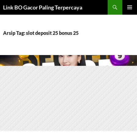
Langsung
Cari
Link BO Gacor Paling Terpercaya
ke
MENU
isi
UTAMA
Arsip Tag: slot deposit 25 bonus 25