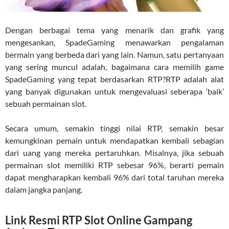
Dengan berbagai tema yang menarik dan grafik yang
mengesankan, SpadeGaming menawarkan pengalaman
bermain yang berbeda dari yang lain. Namun, satu pertanyaan
yang sering muncul adalah, bagaimana cara memilih game
SpadeGaming yang tepat berdasarkan RTP?RTP adalah alat
yang banyak digunakan untuk mengevaluasi seberapa ‘baik’
sebuah permainan slot.
Secara umum, semakin tinggi nilai RTP, semakin besar
kemungkinan pemain untuk mendapatkan kembali sebagian
dari uang yang mereka pertaruhkan. Misalnya, jika sebuah
permainan slot memiliki RTP sebesar 96%, berarti pemain
dapat mengharapkan kembali 96% dari total taruhan mereka
dalam jangka panjang.
Link Resmi RTP Slot Online Gampang