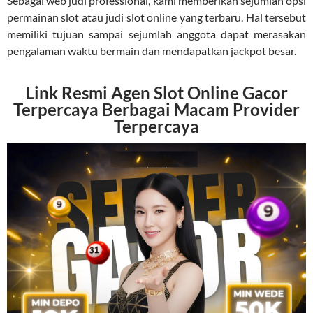
Sebagai web judi professional, kami memberikan sejumlah opsi
permainan slot atau judi slot online yang terbaru. Hal tersebut
memiliki tujuan sampai sejumlah anggota dapat merasakan
pengalaman waktu bermain dan mendapatkan jackpot besar.
Link Resmi Agen Slot Online Gacor
Terpercaya Berbagai Macam Provider
Terpercaya