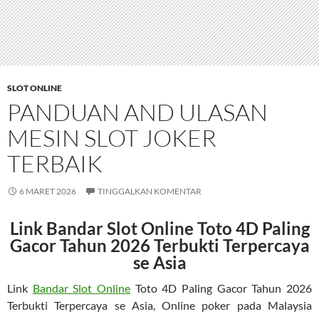
SLOT ONLINE
PANDUAN AND ULASAN
MESIN SLOT JOKER
TERBAIK
6 MARET 2026
TINGGALKAN KOMENTAR
Link Bandar Slot Online Toto 4D Paling
Gacor Tahun 2026 Terbukti Terpercaya
se Asia
Link
Bandar Slot Online
Toto 4D Paling Gacor Tahun 2026
Terbukti Terpercaya se Asia, Online poker pada Malaysia