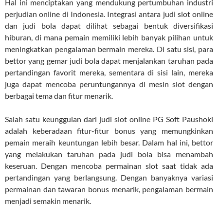
Hal ini menciptakan yang mendukung pertumbuhan industri
perjudian online di Indonesia. Integrasi antara judi slot online
dan judi bola dapat dilihat sebagai bentuk diversifikasi
hiburan, di mana pemain memiliki lebih banyak pilihan untuk
meningkatkan pengalaman bermain mereka. Di satu sisi, para
bettor yang gemar judi bola dapat menjalankan taruhan pada
pertandingan favorit mereka, sementara di sisi lain, mereka
juga dapat mencoba peruntungannya di mesin slot dengan
berbagai tema dan fitur menarik.
Salah satu keunggulan dari judi slot online PG Soft Paushoki
adalah keberadaan fitur-fitur bonus yang memungkinkan
pemain meraih keuntungan lebih besar. Dalam hal ini, bettor
yang melakukan taruhan pada judi bola bisa menambah
keseruan. Dengan mencoba permainan slot saat tidak ada
pertandingan yang berlangsung. Dengan banyaknya variasi
permainan dan tawaran bonus menarik, pengalaman bermain
menjadi semakin menarik.