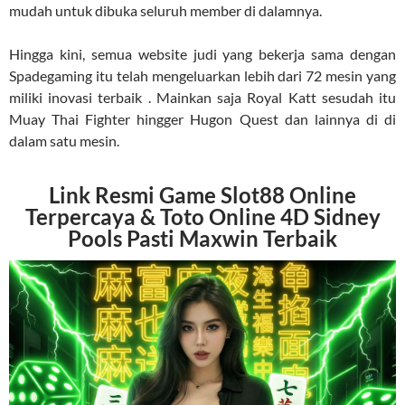
mudah untuk dibuka seluruh member di dalamnya.
Hingga kini, semua website judi yang bekerja sama dengan
Spadegaming itu telah mengeluarkan lebih dari 72 mesin yang
miliki inovasi terbaik . Mainkan saja Royal Katt sesudah itu
Muay Thai Fighter hingger Hugon Quest dan lainnya di di
dalam satu mesin.
Link Resmi Game Slot88 Online
Terpercaya & Toto Online 4D Sidney
Pools Pasti Maxwin Terbaik