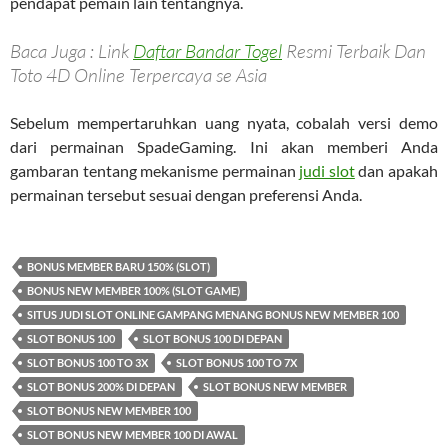
pendapat pemain lain tentangnya.
Baca Juga : Link
Daftar Bandar Togel
Resmi Terbaik Dan
Toto 4D Online Terpercaya se Asia
Sebelum mempertaruhkan uang nyata, cobalah versi demo
dari permainan SpadeGaming. Ini akan memberi Anda
gambaran tentang mekanisme permainan
judi slot
dan apakah
permainan tersebut sesuai dengan preferensi Anda.
BONUS MEMBER BARU 150% (SLOT)
BONUS NEW MEMBER 100% (SLOT GAME)
SITUS JUDI SLOT ONLINE GAMPANG MENANG BONUS NEW MEMBER 100
SLOT BONUS 100
SLOT BONUS 100 DI DEPAN
SLOT BONUS 100 TO 3X
SLOT BONUS 100 TO 7X
SLOT BONUS 200% DI DEPAN
SLOT BONUS NEW MEMBER
SLOT BONUS NEW MEMBER 100
SLOT BONUS NEW MEMBER 100 DI AWAL