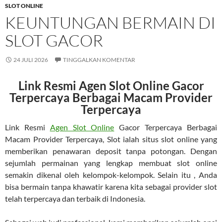
SLOT ONLINE
KEUNTUNGAN BERMAIN DI
SLOT GACOR
24 JULI 2026
TINGGALKAN KOMENTAR
Link Resmi Agen Slot Online Gacor
Terpercaya Berbagai Macam Provider
Terpercaya
Link Resmi
Agen Slot Online
Gacor Terpercaya Berbagai
Macam Provider Terpercaya, Slot ialah situs slot online yang
memberikan penawaran deposit tanpa potongan. Dengan
sejumlah permainan yang lengkap membuat slot online
semakin dikenal oleh kelompok-kelompok. Selain itu , Anda
bisa bermain tanpa khawatir karena kita sebagai provider slot
telah terpercaya dan terbaik di Indonesia.