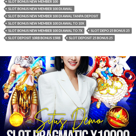
SLOT BONUS NEW MEMBER 100
SLOT BONUS NEW MEMBER 100 DI AWAL
SLOT BONUS NEW MEMBER 100 DI AWAL TANPA DEPOSIT
SLOT BONUS NEW MEMBER 100 DI AWAL TO 10X
SLOT BONUS NEW MEMBER 100 DI AWAL TO 7X
SLOT DEPO 25 BONUS 25
SLOT DEPOSIT 10RB BONUS 15RB
SLOT DEPOSIT 25 BONUS 25