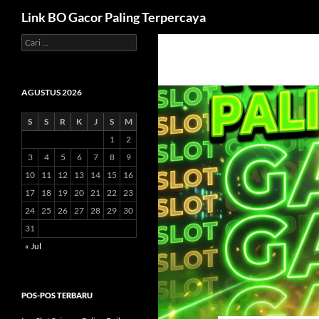
Cari
Link BO Gacor Paling Terpercaya
C
Langsung
a
ke
r
isi
i
u
AGUSTUS 2026
n
t
S
S
R
K
J
S
M
u
1
2
k
:
3
4
5
6
7
8
9
10
11
12
13
14
15
16
17
18
19
20
21
22
23
24
25
26
27
28
29
30
31
« Jul
POS-POS TERBARU