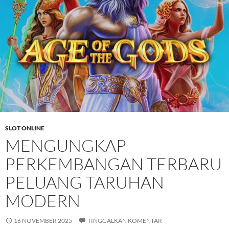
SLOT ONLINE
MENGUNGKAP
PERKEMBANGAN TERBARU
PELUANG TARUHAN
MODERN
16 NOVEMBER 2025
TINGGALKAN KOMENTAR