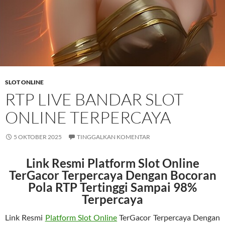
SLOT ONLINE
RTP LIVE BANDAR SLOT
ONLINE TERPERCAYA
5 OKTOBER 2025
TINGGALKAN KOMENTAR
Link Resmi Platform Slot Online
TerGacor Terpercaya Dengan Bocoran
Pola RTP Tertinggi Sampai 98%
Terpercaya
Link Resmi
Platform Slot Online
TerGacor Terpercaya Dengan