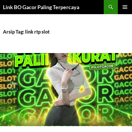
Langsung
Cari
Link BO Gacor Paling Terpercaya
ke
MENU
isi
UTAMA
Arsip Tag: link rtp slot