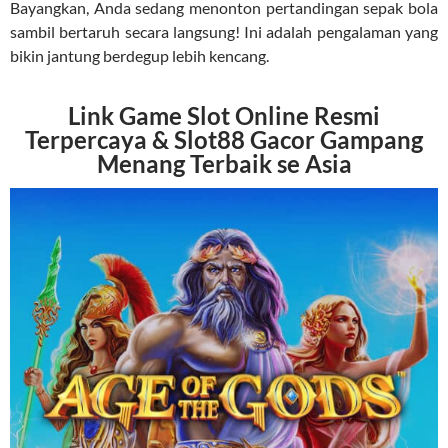
Bayangkan, Anda sedang menonton pertandingan sepak bola
sambil bertaruh secara langsung! Ini adalah pengalaman yang
bikin jantung berdegup lebih kencang.
Link Game Slot Online Resmi
Terpercaya & Slot88 Gacor Gampang
Menang Terbaik se Asia