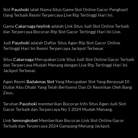
Slot
Paushoki
ialah Nama Situs Game Slot Online Gacor Penghasil
Uang Terbaik Resmi Terpercaya Live Rtp Tertinggi Hari Ini.
Game
Cakarnaga heylink
adalah Link Situs Judi Slot Online Terbaik
dan Terpercaya Bocoran Rtp Slot Gacor Tertinggi Hari Ini Live.
Judi
Paushoki
adalah Daftar Situs Agen Rtp Slot Gacor Online
Tertinggi Hari Ini Resmi Terpercaya Jackpot Terbesar.
Situs
Cakarnaga
Merupakan Link Situs Judi Slot Online Gacor Terbaik
dan Terpercaya Mudah Menang dengan Live Rtp Tertinggi Hari Ini
Jackpot Terbesar.
Agen Resmi
Badakmas Slot
Yang Merupakan Slot Yang Berpusat DI
Dubai Abu Dhabi Yang Telah Berlisensi Dan Di Resmikan Oleh Bang
Zeus..
Taruhan
Paushoki
memberikan Bocoran Info Situs Agen Judi Slot
Gacor Terbaik dan Terpercaya No 1 2024 Mudah Menang.
Link
Semongkobet
Memberikan Bocoran Link Slot Online Gacor
Terbaik dan Terpercaya 2024 Gampang Menang Jackpot.