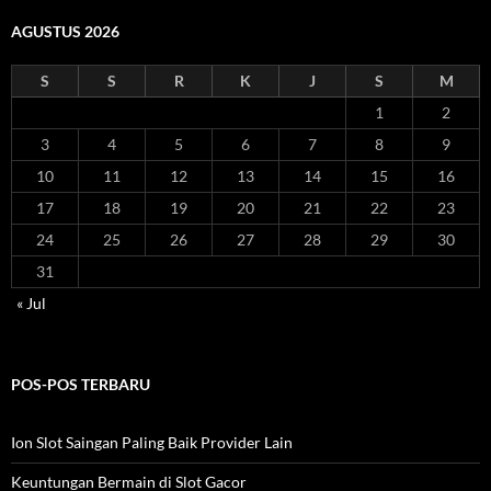
i
u
AGUSTUS 2026
n
t
S
S
R
K
J
S
M
u
k
1
2
:
3
4
5
6
7
8
9
10
11
12
13
14
15
16
17
18
19
20
21
22
23
24
25
26
27
28
29
30
31
« Jul
POS-POS TERBARU
Ion Slot Saingan Paling Baik Provider Lain
Keuntungan Bermain di Slot Gacor