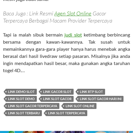
Baca Juga : Link Resmi
Agen Slot Online
Gacor
Terpercaya Berbagai Macam Provider Terpercaya
Tapi ia malah sibuk bermain
judi slot
ketimbang berbincang
bersama dengan kawan-kawannya. Tak susah untuk
memainkannya gara-gara player hanya harus menebak angka
berasal dari hasil livedraw setiap pasaran. Misalnya jika anda
ingin mendapatkan hasil besar, maka gunakan angka taruhan
togel 4D.…
LINK DEMO SLOT
LINK GACOR SLOT
LINK RTP SLOT
LINK SLOT DEMO
LINK SLOT GACOR
LINK SLOT GACOR HARI INI
LINK SLOT GACOR TERPERCAYA
LINK SLOT ONLINE
LINK SLOT TERBARU
LINK SLOT TERPERCAYA