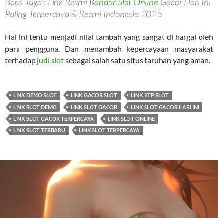
Baca Juga : Link Resmi
Bandar Slot Online
Gacor Hari Ini
Paling Terpercaya & Resmi Indonesia 2025
Hal ini tentu menjadi nilai tambah yang sangat di hargai oleh
para pengguna. Dan menambah kepercayaan masyarakat
terhadap
judi slot
sebagai salah satu situs taruhan yang aman.
LINK DEMO SLOT
LINK GACOR SLOT
LINK RTP SLOT
LINK SLOT DEMO
LINK SLOT GACOR
LINK SLOT GACOR HARI INI
LINK SLOT GACOR TERPERCAYA
LINK SLOT ONLINE
LINK SLOT TERBARU
LINK SLOT TERPERCAYA