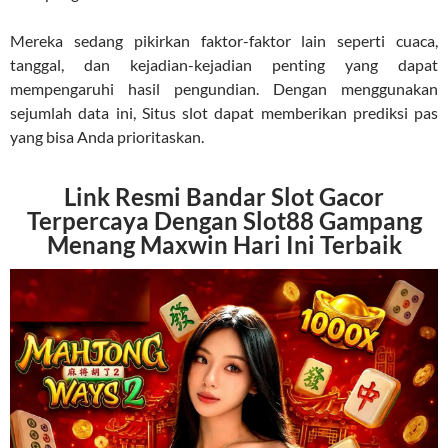
Mereka sedang pikirkan faktor-faktor lain seperti cuaca,
tanggal, dan kejadian-kejadian penting yang dapat
mempengaruhi hasil pengundian. Dengan menggunakan
sejumlah data ini, Situs slot dapat memberikan prediksi pas
yang bisa Anda prioritaskan.
Link Resmi Bandar Slot Gacor
Terpercaya Dengan Slot88 Gampang
Menang Maxwin Hari Ini Terbaik