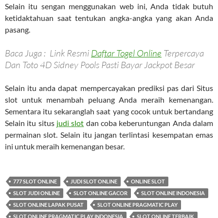
Selain itu sengan menggunakan web ini, Anda tidak butuh
ketidaktahuan saat tentukan angka-angka yang akan Anda
pasang.
Baca Juga : Link Resmi
Daftar Togel Online
Terpercaya
Dan Toto 4D Sidney Pools Pasti Bayar Jackpot Besar
Selain itu anda dapat mempercayakan prediksi pas dari Situs
slot untuk menambah peluang Anda meraih kemenangan.
Sementara itu sekaranglah saat yang cocok untuk bertandang
Selain itu situs
judi slot
dan coba keberuntungan Anda dalam
permainan slot. Selain itu jangan terlintasi kesempatan emas
ini untuk meraih kemenangan besar.
777 SLOT ONLINE
JUDI SLOT ONLINE
ONLINE SLOT
SLOT JUDI ONLINE
SLOT ONLINE GACOR
SLOT ONLINE INDONESIA
SLOT ONLINE LAPAK PUSAT
SLOT ONLINE PRAGMATIC PLAY
SLOT ONLINE PRAGMATIC PLAY INDONESIA
SLOT ONLINE TERBAIK