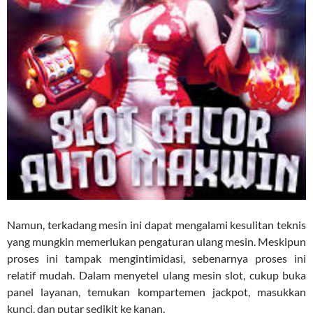
Namun, terkadang mesin ini dapat mengalami kesulitan teknis
yang mungkin memerlukan pengaturan ulang mesin. Meskipun
proses ini tampak mengintimidasi, sebenarnya proses ini
relatif mudah. Dalam menyetel ulang mesin slot, cukup buka
panel layanan, temukan kompartemen jackpot, masukkan
kunci, dan putar sedikit ke kanan.