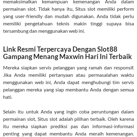
memaksimalkan kemampuan kemenangan Anda dalam
permainan slot. Tidak hanya itu, Situs slot memiliki perform
yang user-friendly dan mudah digunakan. Anda tidak perlu
memiliki pengetahuan teknis makin tinggi supaya bisa
tersambung dan menggunakan web ini.
Link Resmi Terpercaya Dengan Slot88
Gampang Menang Maxwin Hari Ini Terbaik
Mereka siapkan servis pelanggan yang ramah dan responsif.
Jika Anda memiliki pertanyaan atau permasalahan waktu
menggunakan web ini, Anda dapat menghubungi tim servis
pelanggan mereka yang siap membantu Anda dengan semua
hati.
Selain itu untuk Anda yang ingin coba peruntungan dalam
permainan slot, Situs slot adalah pilihan terbaik. Oleh karena
itu mereka siapkan prediksi pas dan informasi-informasi
penting yang dapat membantu Anda meraih kemenangan.