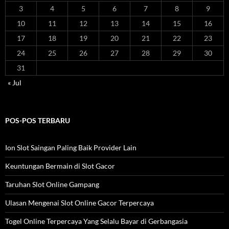
:
3
4
5
6
7
8
9
10
11
12
13
14
15
16
17
18
19
20
21
22
23
24
25
26
27
28
29
30
31
« Jul
POS-POS TERBARU
Ion Slot Saingan Paling Baik Provider Lain
Keuntungan Bermain di Slot Gacor
Taruhan Slot Online Gampang
Ulasan Mengenai Slot Online Gacor Terpercaya
Togel Online Terpercaya Yang Selalu Bayar di Gerbangasia