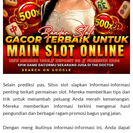
Selain prediksi pas, Situs slot siapkan informasi-informasi
penting terkait permainan slot. Mereka memberikan tips dan
trik untuk menambah peluang Anda meraih kemenangan.
Mereka memberikan informasi terkini mengenai hasil
pengundian dan berbagai ragam promosi bagus yang jalan.
Dengan meng ikutinya informasi-informasi ini, Anda dapat