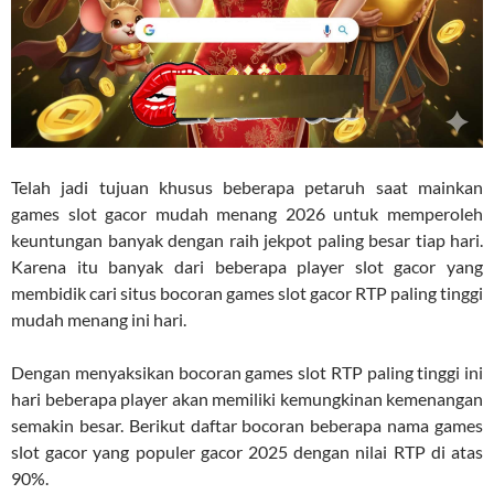
Telah jadi tujuan khusus beberapa petaruh saat mainkan
games slot gacor mudah menang 2026 untuk memperoleh
keuntungan banyak dengan raih jekpot paling besar tiap hari.
Karena itu banyak dari beberapa player slot gacor yang
membidik cari situs bocoran games slot gacor RTP paling tinggi
mudah menang ini hari.
Dengan menyaksikan bocoran games slot RTP paling tinggi ini
hari beberapa player akan memiliki kemungkinan kemenangan
semakin besar. Berikut daftar bocoran beberapa nama games
slot gacor yang populer gacor 2025 dengan nilai RTP di atas
90%.