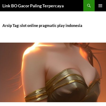
Langsung
Cari
Link BO Gacor Paling Terpercaya
ke
MENU
isi
UTAMA
Arsip Tag: slot online pragmatic play indonesia