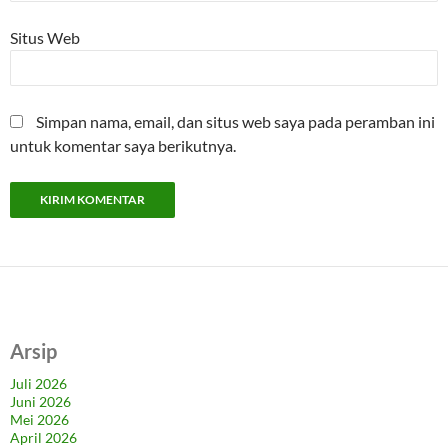
Situs Web
Simpan nama, email, dan situs web saya pada peramban ini
untuk komentar saya berikutnya.
Arsip
Juli 2026
Juni 2026
Mei 2026
April 2026