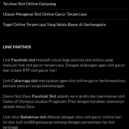
Taruhan Slot Online Gampang
Ulasan Mengenai Slot Online Gacor Terpercaya
Togel Online Terpercaya Yang Selalu Bayar di Gerbangasia
LINK PARTNER
Link
Paushoki slot
menjadi solusi bagi pecinta slot online yang
mencari link slot gacor terpercaya. Dengan dukungan agen slot gacor
dan sistem RTP slot gacor hari
Link
Cakarnaga slot
merupakan agen slot online gacor berkumpulnya
pemain pencari surga kemenangan
Demo Slot Zeus
Paushoki Slot
adalah versi gratis dari permainan slot
Gates of Olympus buatan Pragmatic Play dengan karakter utamanya
adalah dewa Zeus
Link situs
Badakmas slot
dikenal sebagai situs slot gacor online hari
ini dan judi slot88 gampang menang dengan persentase rtp slot
tertinggi