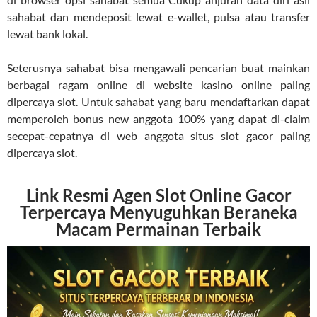
sahabat dan mendeposit lewat e-wallet, pulsa atau transfer
lewat bank lokal.
Seterusnya sahabat bisa mengawali pencarian buat mainkan
berbagai ragam online di website kasino online paling
dipercaya slot. Untuk sahabat yang baru mendaftarkan dapat
memperoleh bonus new anggota 100% yang dapat di-claim
secepat-cepatnya di web anggota situs slot gacor paling
dipercaya slot.
Link Resmi Agen Slot Online Gacor
Terpercaya Menyuguhkan Beraneka
Macam Permainan Terbaik