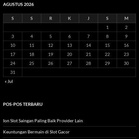
u
AGUSTUS 2026
n
t
S
S
R
K
J
S
M
u
k
1
2
:
3
4
5
6
7
8
9
10
11
12
13
14
15
16
17
18
19
20
21
22
23
24
25
26
27
28
29
30
31
« Jul
POS-POS TERBARU
Ion Slot Saingan Paling Baik Provider Lain
Keuntungan Bermain di Slot Gacor