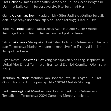
Slot
Paushoki
ialah Nama Situs Game Slot Online Gacor Penghasil
Uang Terbaik Resmi Terpercaya Live Rtp Tertinggi Hari Ini.
Game
Cakarnaga heylink
adalah Link Situs Judi Slot Online Terbaik
dan Terpercaya Bocoran Rtp Slot Gacor Tertinggi Hari Ini Live.
Judi
Paushoki
adalah Daftar Situs Agen Rtp Slot Gacor Online
Tertinggi Hari Ini Resmi Terpercaya Jackpot Terbesar.
Situs
Cakarnaga
Merupakan Link Situs Judi Slot Online Gacor Terbaik
dan Terpercaya Mudah Menang dengan Live Rtp Tertinggi Hari Ini
Jackpot Terbesar.
Agen Resmi
Badakmas Slot
Yang Merupakan Slot Yang Berpusat DI
Dubai Abu Dhabi Yang Telah Berlisensi Dan Di Resmikan Oleh Bang
Zeus..
Taruhan
Paushoki
memberikan Bocoran Info Situs Agen Judi Slot
Gacor Terbaik dan Terpercaya No 1 2024 Mudah Menang.
Link
Semongkobet
Memberikan Bocoran Link Slot Online Gacor
Terbaik dan Terpercaya 2024 Gampang Menang Jackpot.