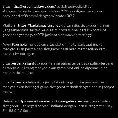
Situs
http://gerbangasia-up.com/
adalah penyedia situs
slot
gacor
online
terpercaya di tahun 2025 sekaligus merupakan
provider slot88 resmi dengan winrate 100%!
Platform
https://badakmasfun.shop
daftar situs slot gacor hari ini
yang terpercaya serta dikelola tim professional dari PG Soft slot
gacor dengan tingkat RTP jackpot slot maxwin tertinggi
Agen
Paushoki
merupakan situs slot online terbaik saat ini, yang
menyediakan permainan slot gacor pasti akan memberikan kamu
banyak keuntungan.
Situs
gerbangasia
slot gacor hari ini paling terpercaya paling terbaru
di tahun 2024 yang menyediakan game slot online digemari oleh
pecinta slot online..
Link
Betnesia
adalah situs judi slot online gacor terpercaya resmi
menyediakan berbagai game slot gacor terbaik dengan bonus jackpot
maxwin
Betnesia
https://www.asianescortlosangeles.com
merupakan situs
slot gacor luar negeri server Thailand dengan lisensi Pragmatic Play,
Slot88 & PG Soft.