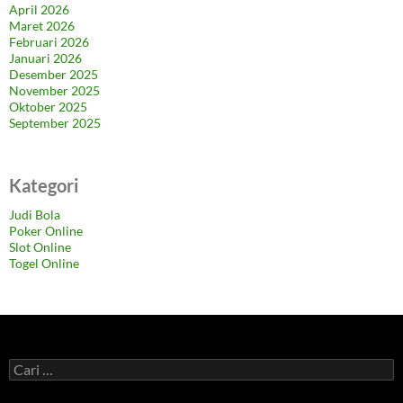
April 2026
Maret 2026
Februari 2026
Januari 2026
Desember 2025
November 2025
Oktober 2025
September 2025
Kategori
Judi Bola
Poker Online
Slot Online
Togel Online
C
a
r