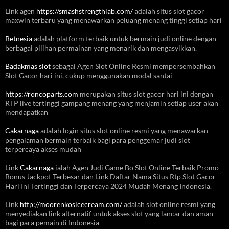
Link agen
https://smashstrengthlab.com/
adalah situs slot gacor
maxwin terbaru yang menawarkan peluang menang tinggi setiap hari
Betnesia
adalah platform terbaik untuk bermain judi online dengan
berbagai pilihan permainan yang menarik dan mengasyikkan.
Badakmas slot
sebagai Agen Slot Online Resmi mempersembahkan
Slot Gacor hari ini, cukup menggunakan modal santai
https://roncoparts.com
merupakan situs slot gacor hari ini dengan
RTP live tertinggi gampang menang yang menjamin setiap user akan
mendapatkan
Cakarnaga
adalah login situs slot online resmi yang menawarkan
pengalaman bermain terbaik bagi para penggemar judi slot
terpercaya akses mudah
Link
Cakarnaga
ialah Agen Judi Game Bo Slot Online Terbaik Promo
Bonus Jackpot Terbesar dan Link Daftar Nama Situs Rtp Slot Gacor
Hari Ini Tertinggi dan Terpercaya 2024 Mudah Menang Indonesia.
Link
http://moorenkosicecream.com/
adalah slot online resmi yang
menyediakan link alternatif untuk akses slot yang lancar dan aman
bagi para pemain di Indonesia