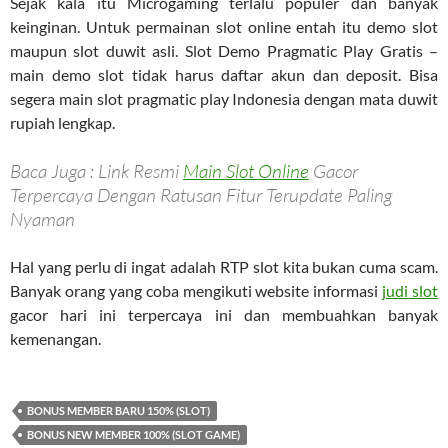
Sejak kala itu Microgaming terlalu populer dan banyak
keinginan. Untuk permainan slot online entah itu demo slot
maupun slot duwit asli. Slot Demo Pragmatic Play Gratis –
main demo slot tidak harus daftar akun dan deposit. Bisa
segera main slot pragmatic play Indonesia dengan mata duwit
rupiah lengkap.
Baca Juga : Link Resmi
Main Slot Online
Gacor
Terpercaya Dengan Ratusan Fitur Terupdate Paling
Nyaman
Hal yang perlu di ingat adalah RTP slot kita bukan cuma scam.
Banyak orang yang coba mengikuti website informasi
judi slot
gacor hari ini terpercaya ini dan membuahkan banyak
kemenangan.
BONUS MEMBER BARU 150% (SLOT)
BONUS NEW MEMBER 100% (SLOT GAME)