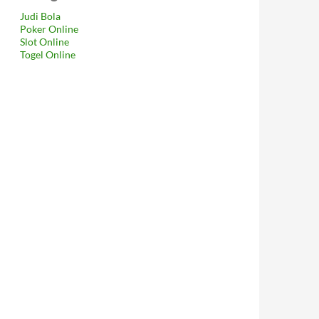
Judi Bola
Poker Online
Slot Online
Togel Online