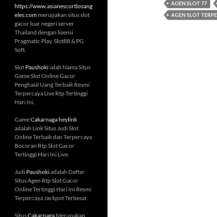
AGEN SLOT 77
https://www.asianescortlosang
eles.com
merupakan situs slot
AGEN SLOT TERP
gacor luar negeri server
Thailand dengan lisensi
Pragmatic Play, Slot88 & PG
Soft.
Slot
Paushoki
ialah Nama Situs
Game Slot Online Gacor
Penghasil Uang Terbaik Resmi
Terpercaya Live Rtp Tertinggi
Hari Ini.
Game
Cakarnaga heylink
adalah Link Situs Judi Slot
Online Terbaik dan Terpercaya
Bocoran Rtp Slot Gacor
Tertinggi Hari Ini Live.
Judi
Paushoki
adalah Daftar
Situs Agen Rtp Slot Gacor
Online Tertinggi Hari Ini Resmi
Terpercaya Jackpot Terbesar.
Situs
Cakarnaga
Merupakan