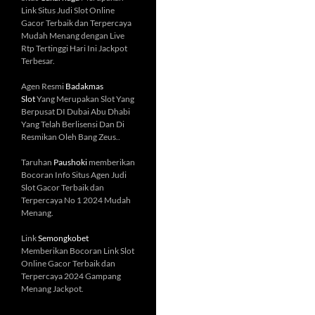
Link Situs Judi Slot Online
Gacor Terbaik dan Terpercaya
Mudah Menang dengan Live
Rtp Tertinggi Hari Ini Jackpot
Terbesar.
Agen Resmi
Badakmas
Slot
Yang Merupakan Slot Yang
Berpusat DI Dubai Abu Dhabi
Yang Telah Berlisensi Dan Di
Resmikan Oleh Bang Zeus..
Taruhan
Paushoki
memberikan
Bocoran Info Situs Agen Judi
Slot Gacor Terbaik dan
Terpercaya No 1 2024 Mudah
Menang.
Link
Semongkobet
Memberikan Bocoran Link Slot
Online Gacor Terbaik dan
Terpercaya 2024 Gampang
Menang Jackpot.