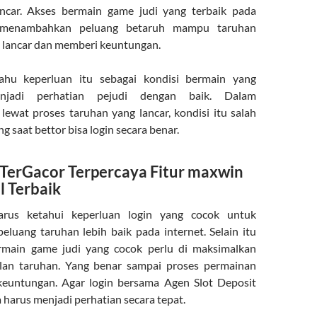
ancar. Akses bermain game judi yang terbaik pada
n menambahkan peluang betaruh mampu taruhan
 lancar dan memberi keuntungan.
ahu keperluan itu sebagai kondisi bermain yang
enjadi perhatian pejudi dengan baik. Dalam
ewat proses taruhan yang lancar, kondisi itu salah
g saat bettor bisa login secara benar.
 TerGacor Terpercaya Fitur maxwin
l Terbaik
arus ketahui keperluan login yang cocok untuk
uang taruhan lebih baik pada internet. Selain itu
main game judi yang cocok perlu di maksimalkan
lan taruhan. Yang benar sampai proses permainan
keuntungan. Agar login bersama Agen Slot Deposit
 harus menjadi perhatian secara tepat.