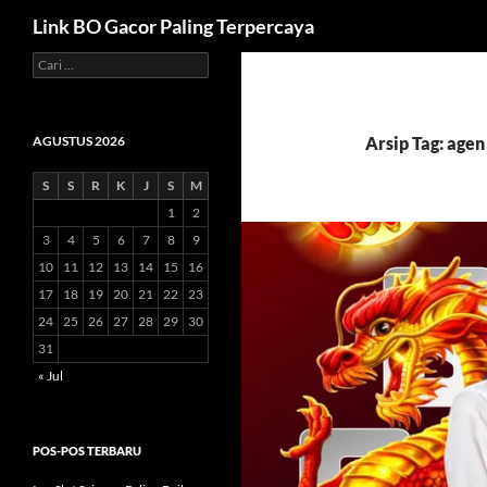
Cari
Link BO Gacor Paling Terpercaya
C
Langsung
a
ke
r
isi
i
u
AGUSTUS 2026
Arsip Tag: agen
n
t
S
S
R
K
J
S
M
u
1
2
k
:
3
4
5
6
7
8
9
10
11
12
13
14
15
16
17
18
19
20
21
22
23
24
25
26
27
28
29
30
31
« Jul
POS-POS TERBARU