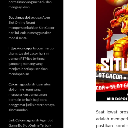
permainan yang menarik dan
mengasyikkan.
Badakmas slot
sebagai Agen
Slot Online Resmi
mempersembahkan Slot Gacor
hari ini, cukup menggunakan
modal santai
https://roncoparts.com
merup
akan situs slot gacor hari ini
dengan RTP live tertinggi
gampang menang yang
menjamin setiap user akan
mendapatkan
Cakarnaga
adalah login situs
slot online resmi yang
menawarkan pengalaman
bermain terbaik bagi para
penggemar judi slot terpercaya
akses mudah
Saat lewat pros
adalah memperh
Link
Cakarnaga
ialah Agen Judi
pastikan kondi
Game Bo Slot Online Terbaik