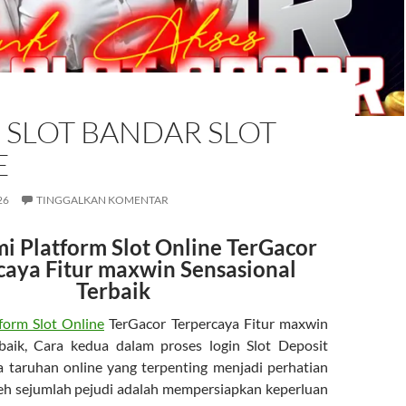
 SLOT BANDAR SLOT
E
26
TINGGALKAN KOMENTAR
mi Platform Slot Online TerGacor
caya Fitur maxwin Sensasional
Terbaik
form Slot Online
TerGacor Terpercaya Fitur maxwin
rbaik, Cara kedua dalam proses login Slot Deposit
 taruhan online yang terpenting menjadi perhatian
eh sejumlah pejudi adalah mempersiapkan keperluan