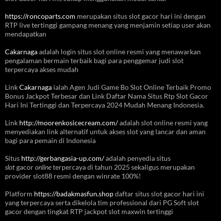
https://roncoparts.com
merupakan situs slot gacor hari ini dengan
RTP live tertinggi gampang menang yang menjamin setiap user akan
mendapatkan
Cakarnaga
adalah login situs slot online resmi yang menawarkan
pengalaman bermain terbaik bagi para penggemar judi slot
terpercaya akses mudah
Link
Cakarnaga
ialah Agen Judi Game Bo Slot Online Terbaik Promo
Bonus Jackpot Terbesar dan Link Daftar Nama Situs Rtp Slot Gacor
Hari Ini Tertinggi dan Terpercaya 2024 Mudah Menang Indonesia.
Link
http://moorenkosicecream.com/
adalah slot online resmi yang
menyediakan link alternatif untuk akses slot yang lancar dan aman
bagi para pemain di Indonesia
Situs
http://gerbangasia-up.com/
adalah penyedia situs
slot
gacor
online
terpercaya di tahun 2025 sekaligus merupakan
provider slot88 resmi dengan winrate 100%!
Platform
https://badakmasfun.shop
daftar situs slot gacor hari ini
yang terpercaya serta dikelola tim professional dari PG Soft slot
gacor dengan tingkat RTP jackpot slot maxwin tertinggi