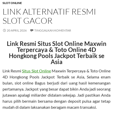
SLOT ONLINE
LINK ALTERNATIF RESMI
SLOT GACOR
20 APRIL 2026
TINGGALKAN KOMENTAR
Link Resmi Situs Slot Online Maxwin
Terpercaya & Toto Online 4D
Hongkong Pools Jackpot Terbaik se
Asia
Link Resmi
Situs Slot Online
Maxwin Terpercaya & Toto Online
4D Hongkong Pools Jackpot Terbaik se Asia, Selama enam
bulan, slot online Bagus berjudi dari uang hasil kemenangan
pertamanya. Jackpot yang besar dapat bikin Anda jadi seorang
jutawan apalagi miliarder didalam sekejap. Jadi pastikan Anda
harus pilih bermain bersama dengan deposit pulsa agar tetap
mudah di dalam laksanakan beragam macam transaksi.