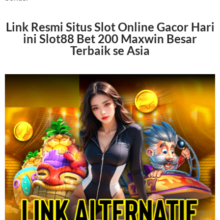
Link Resmi Situs Slot Online Gacor Hari
ini Slot88 Bet 200 Maxwin Besar
Terbaik se Asia