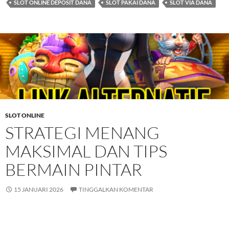
SLOT ONLINE DEPOSIT DANA
SLOT PAKAI DANA
SLOT VIA DANA
SLOT ONLINE
STRATEGI MENANG
MAKSIMAL DAN TIPS
BERMAIN PINTAR
15 JANUARI 2026
TINGGALKAN KOMENTAR