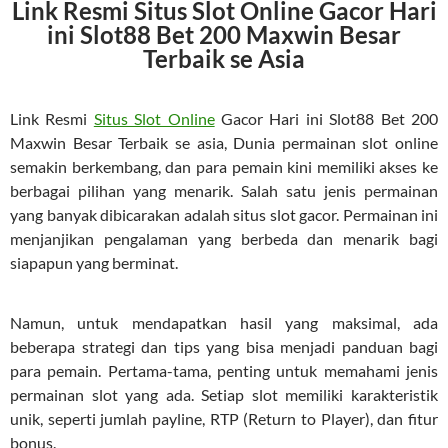
Link Resmi Situs Slot Online Gacor Hari
ini Slot88 Bet 200 Maxwin Besar
Terbaik se Asia
Link Resmi
Situs Slot Online
Gacor Hari ini Slot88 Bet 200
Maxwin Besar Terbaik se asia, Dunia permainan slot online
semakin berkembang, dan para pemain kini memiliki akses ke
berbagai pilihan yang menarik. Salah satu jenis permainan
yang banyak dibicarakan adalah situs slot gacor. Permainan ini
menjanjikan pengalaman yang berbeda dan menarik bagi
siapapun yang berminat.
Namun, untuk mendapatkan hasil yang maksimal, ada
beberapa strategi dan tips yang bisa menjadi panduan bagi
para pemain. Pertama-tama, penting untuk memahami jenis
permainan slot yang ada. Setiap slot memiliki karakteristik
unik, seperti jumlah payline, RTP (Return to Player), dan fitur
bonus.