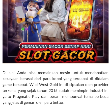
Di sini Anda bisa memainkan mesin untuk mendapatkan
kekayaan berasal dari para koboi yang terdapat di didalam
game tersebut. Wild West Gold ini di ciptakan oleh provider
terkenal yang sejak tahun 2015 sudah memimpin industri ini
yaitu Pragmatic Play dan berani mempunyai tema berbeda
yang jelas di gemari oleh para bettor.