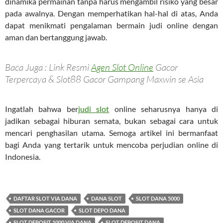
dinamika permainan tanpa harus mengambil risiko yang besar
pada awalnya. Dengan memperhatikan hal-hal di atas, Anda
dapat menikmati pengalaman bermain judi online dengan
aman dan bertanggung jawab.
Baca Juga : Link Resmi
Agen Slot Online
Gacor
Terpercaya & Slot88 Gacor Gampang Maxwin se Asia
Ingatlah bahwa ber
judi slot
online seharusnya hanya di
jadikan sebagai hiburan semata, bukan sebagai cara untuk
mencari penghasilan utama. Semoga artikel ini bermanfaat
bagi Anda yang tertarik untuk mencoba perjudian online di
Indonesia.
DAFTAR SLOT VIA DANA
DANA SLOT
SLOT DANA 5000
SLOT DANA GACOR
SLOT DEPO DANA
SLOT DEPOSIT 1000 VIA DANA
SLOT DEPOSIT DANA