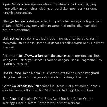
Agen
Paushoki
merupakan situs slot online terbaik saat ini, yang
menyediakan permainan slot gacor pasti akan memberikan kamu
banyak keuntungan.
Situs
gerbangasia
slot gacor hari ini paling terpercaya paling terbaru
di tahun 2024 yang menyediakan game slot online digemari oleh
pecinta slot online..
Link
Betnesia
adalah situs judi slot online gacor terpercaya resmi
menyediakan berbagai game slot gacor terbaik dengan bonus jackpot
maxwin
Betnesia
https://www.asianescortlosangeles.com
merupakan situs
slot gacor luar negeri server Thailand dengan lisensi Pragmatic Play,
Slot88 & PG Soft.
Slot
Paushoki
ialah Nama Situs Game Slot Online Gacor Penghasil
Uang Terbaik Resmi Terpercaya Live Rtp Tertinggi Hari Ini.
Game
Cakarnaga heylink
adalah Link Situs Judi Slot Online Terbaik
dan Terpercaya Bocoran Rtp Slot Gacor Tertinggi Hari Ini Live.
Judi
Paushoki
adalah Daftar Situs Agen Rtp Slot Gacor Online
Tertinggi Hari Ini Resmi Terpercaya Jackpot Terbesar.