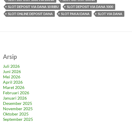
SLOT DEPOSIT VIA DANA 10 RIBU
SLOT DEPOSIT VIA DANA 5000
SLOT ONLINE DEPOSIT DANA
SLOT PAKAI DANA
SLOT VIA DANA
Arsip
Juli 2026
Juni 2026
Mei 2026
April 2026
Maret 2026
Februari 2026
Januari 2026
Desember 2025
November 2025
Oktober 2025
September 2025