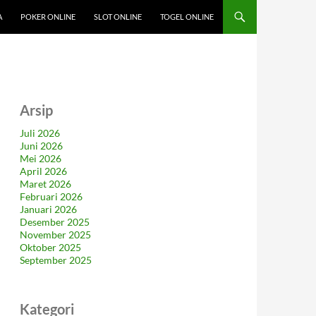
A
POKER ONLINE
SLOT ONLINE
TOGEL ONLINE
Arsip
Juli 2026
Juni 2026
Mei 2026
April 2026
Maret 2026
Februari 2026
Januari 2026
Desember 2025
November 2025
Oktober 2025
September 2025
Kategori