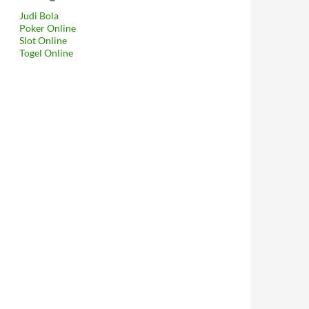
Judi Bola
Poker Online
Slot Online
Togel Online