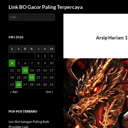
Cari
Link BO Gacor Paling Terpercaya
C
Langsung
a
ke
r
isi
i
u
MEI 2026
Arsip Harian: 
n
t
S
S
R
K
J
S
M
u
1
2
3
k
:
4
5
6
7
8
9
10
11
12
13
14
15
16
17
18
19
20
21
22
23
24
25
26
27
28
29
30
31
« Apr
Jun »
POS-POS TERBARU
Ion Slot Saingan Paling Baik
Provider Lain