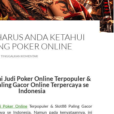
HARUS ANDA KETAHUI
NG POKER ONLINE
TINGGALKAN KOMENTAR
i Judi Poker Online Terpopuler &
aling Gacor Online Terpercaya se
Indonesia
i Poker Online
Terpopuler & Slot88 Paling Gacor
aya se Indonesia, Namun pada kenyataannya, ini