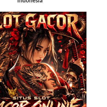
Indonesia