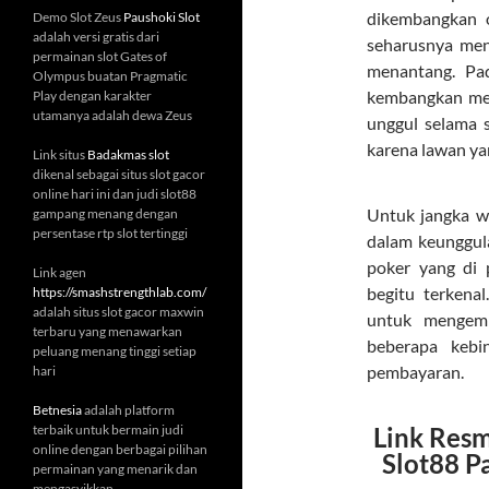
dikembangkan o
Demo Slot Zeus
Paushoki Slot
adalah versi gratis dari
seharusnya men
permainan slot Gates of
menantang. Pa
Olympus buatan Pragmatic
kembangkan mela
Play dengan karakter
utamanya adalah dewa Zeus
unggul selama 
karena lawan yan
Link situs
Badakmas slot
dikenal sebagai situs slot gacor
online hari ini dan judi slot88
Untuk jangka w
gampang menang dengan
persentase rtp slot tertinggi
dalam keunggul
poker yang di 
Link agen
begitu terkenal
https://smashstrengthlab.com/
adalah situs slot gacor maxwin
untuk mengem
terbaru yang menawarkan
beberapa kebi
peluang menang tinggi setiap
pembayaran.
hari
Betnesia
adalah platform
terbaik untuk bermain judi
Link Resm
online dengan berbagai pilihan
Slot88 P
permainan yang menarik dan
mengasyikkan.