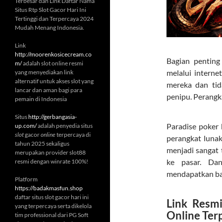
Terbesar dan Link Daftar Nama
Situs Rtp Slot Gacor Hari Ini
Tertinggi dan Terpercaya 2024
Mudah Menang Indonesia.
Link
http://moorenkosicecream.co
Bagian penting
m/
adalah slot online resmi
melalui intern
yang menyediakan link
alternatif untuk akses slot yang
mereka dan tid
lancar dan aman bagi para
penipu. Perangka
pemain di Indonesia
Situs
http://gerbangasia-
Paradise poker 
up.com/
adalah penyedia situs
slot
gacor
online
terpercaya di
perangkat lunak
tahun 2025 sekaligus
menjadi sangat 
merupakan provider slot88
ke pasar. Da
resmi dengan winrate 100%!
mendapatkan ban
Platform
https://badakmasfun.shop
daftar situs slot gacor hari ini
Link Resmi
yang terpercaya serta dikelola
Online Ter
tim professional dari PG Soft