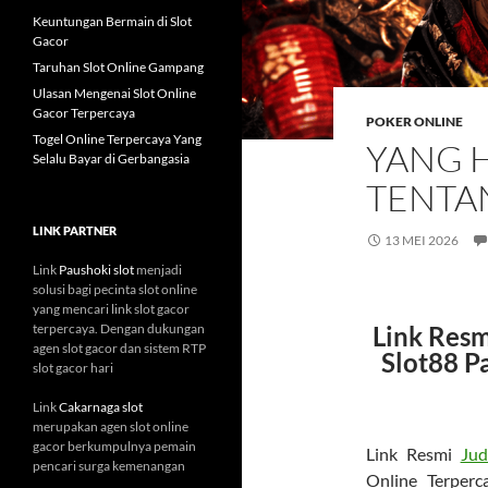
Keuntungan Bermain di Slot
Gacor
Taruhan Slot Online Gampang
Ulasan Mengenai Slot Online
Gacor Terpercaya
POKER ONLINE
Togel Online Terpercaya Yang
YANG 
Selalu Bayar di Gerbangasia
TENTA
LINK PARTNER
13 MEI 2026
Link
Paushoki slot
menjadi
solusi bagi pecinta slot online
yang mencari link slot gacor
terpercaya. Dengan dukungan
Link Resm
agen slot gacor dan sistem RTP
Slot88 P
slot gacor hari
Link
Cakarnaga slot
merupakan agen slot online
gacor berkumpulnya pemain
Link Resmi
Jud
pencari surga kemenangan
Online Terperc