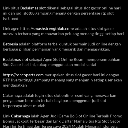
Link situs
Badakmas slot
dikenal sebagai situs slot gacor online hari
ini dan judi slot88 gampang menang dengan persentase rtp slot
tertinggi
Link agen
https://smashstrengthlab.com/
adalah situs slot gacor
maxwin terbaru yang menawarkan peluang menang tinggi setiap hari
Betnesia
adalah platform terbaik untuk bermain judi online dengan
berbagai pilihan permainan yang menarik dan mengasyikkan.
Badakmas slot
sebagai Agen Slot Online Resmi mempersembahkan
Slot Gacor hari ini, cukup menggunakan modal santai
https://roncoparts.com
merupakan situs slot gacor hari ini dengan
RTP live tertinggi gampang menang yang menjamin setiap user akan
mendapatkan
Cakarnaga
adalah login situs slot online resmi yang menawarkan
pengalaman bermain terbaik bagi para penggemar judi slot
terpercaya akses mudah
Link
Cakarnaga
ialah Agen Judi Game Bo Slot Online Terbaik Promo
Bonus Jackpot Terbesar dan Link Daftar Nama Situs Rtp Slot Gacor
Hari Ini Tertinggi dan Terpercaya 2024 Mudah Menang Indonesia.