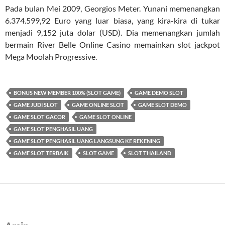
Pada bulan Mei 2009, Georgios Meter. Yunani memenangkan
6.374.599,92 Euro yang luar biasa, yang kira-kira di tukar
menjadi 9,152 juta dolar (USD). Dia memenangkan jumlah
bermain River Belle Online Casino memainkan slot jackpot
Mega Moolah Progressive.
BONUS NEW MEMBER 100% (SLOT GAME)
GAME DEMO SLOT
GAME JUDI SLOT
GAME ONLINE SLOT
GAME SLOT DEMO
GAME SLOT GACOR
GAME SLOT ONLINE
GAME SLOT PENGHASIL UANG
GAME SLOT PENGHASIL UANG LANGSUNG KE REKENING
GAME SLOT TERBAIK
SLOT GAME
SLOT THAILAND