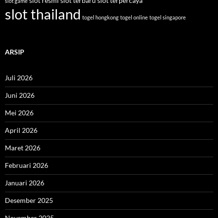
slot resmi
slot terbaru
slot terpercaya
slot game
slot thailand
togel hongkong
togel online
togel singapore
ARSIP
Juli 2026
Juni 2026
Mei 2026
April 2026
Maret 2026
Februari 2026
Januari 2026
Desember 2025
November 2025