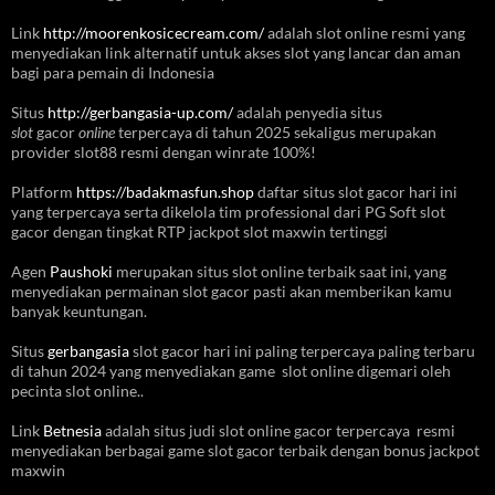
Link
http://moorenkosicecream.com/
adalah slot online resmi yang
menyediakan link alternatif untuk akses slot yang lancar dan aman
bagi para pemain di Indonesia
Situs
http://gerbangasia-up.com/
adalah penyedia situs
slot
gacor
online
terpercaya di tahun 2025 sekaligus merupakan
provider slot88 resmi dengan winrate 100%!
Platform
https://badakmasfun.shop
daftar situs slot gacor hari ini
yang terpercaya serta dikelola tim professional dari PG Soft slot
gacor dengan tingkat RTP jackpot slot maxwin tertinggi
Agen
Paushoki
merupakan situs slot online terbaik saat ini, yang
menyediakan permainan slot gacor pasti akan memberikan kamu
banyak keuntungan.
Situs
gerbangasia
slot gacor hari ini paling terpercaya paling terbaru
di tahun 2024 yang menyediakan game slot online digemari oleh
pecinta slot online..
Link
Betnesia
adalah situs judi slot online gacor terpercaya resmi
menyediakan berbagai game slot gacor terbaik dengan bonus jackpot
maxwin