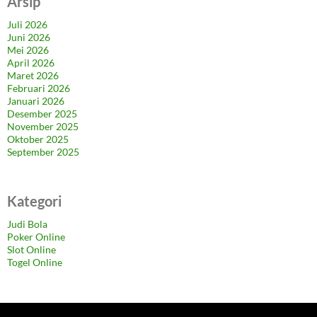
Arsip
Juli 2026
Juni 2026
Mei 2026
April 2026
Maret 2026
Februari 2026
Januari 2026
Desember 2025
November 2025
Oktober 2025
September 2025
Kategori
Judi Bola
Poker Online
Slot Online
Togel Online