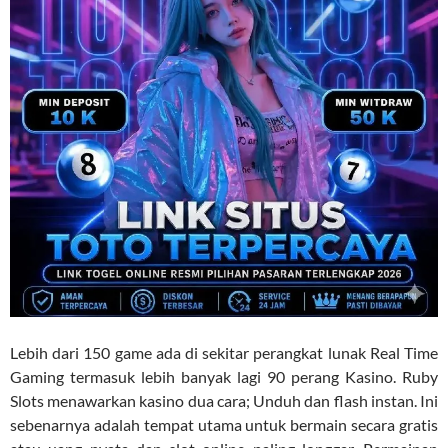
Lebih dari 150 game ada di sekitar perangkat lunak Real Time
Gaming termasuk lebih banyak lagi 90 perang Kasino. Ruby
Slots menawarkan kasino dua cara; Unduh dan flash instan. Ini
sebenarnya adalah tempat utama untuk bermain secara gratis